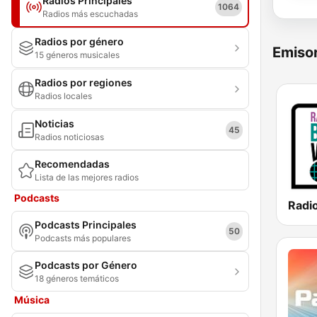
Radios Principales
1064
Radios más escuchadas
Radios por género
Emisor
15 géneros musicales
Radios por regiones
Radios locales
Noticias
45
Radios noticiosas
Recomendadas
Lista de las mejores radios
Podcasts
Podcasts Principales
50
Podcasts más populares
Podcasts por Género
18 géneros temáticos
Música