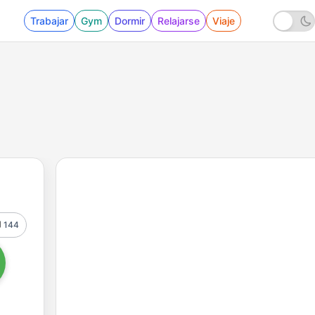
Trabajar
Gym
Dormir
Relajarse
Viaje
144