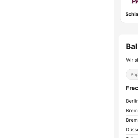
Schl
Bal
Wir s
Pop
Frec
Berli
Brem
Brem
Düsse