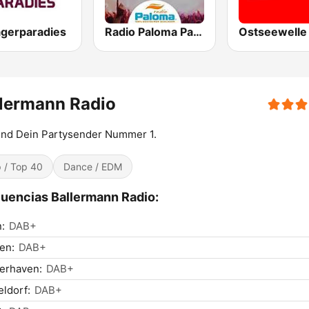
agerparadies
Radio Paloma Partyschlager
lermann Radio
ind Dein Partysender Nummer 1.
 / Top 40
Dance / EDM
uencias Ballermann Radio:
n:
DAB+
en:
DAB+
erhaven:
DAB+
ldorf:
DAB+