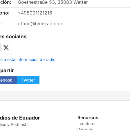
ción:
Goethestraße 53, 35083 Wetter
fono:
+498001121216
:
office@bmr-radio.de
s sociales
liza esta información de radio
artir
cebook
Twitter
dios de Ecuador
Recursos
Locutores
ios y Podcasts
Widgets