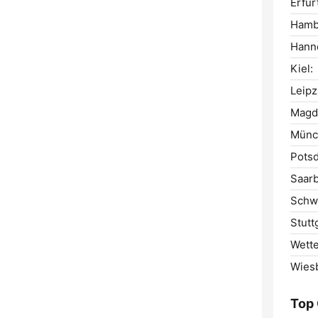
Erfur
Hamb
Hann
Kiel:
Leipz
Magd
Münc
Pots
Saar
Schw
Stutt
Wette
Wies
Top