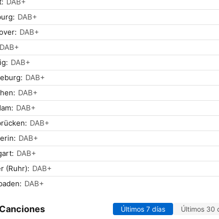
t:
DAB+
urg:
DAB+
over:
DAB+
DAB+
ig:
DAB+
eburg:
DAB+
hen:
DAB+
dam:
DAB+
brücken:
DAB+
erin:
DAB+
gart:
DAB+
r (Ruhr):
DAB+
baden:
DAB+
 Canciones
Últimos 7 días
Últimos 30 