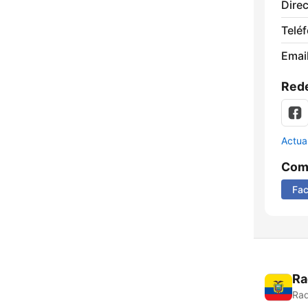
Direc
Telé
Email
Rede
Actua
Comp
Fa
Ra
Rad