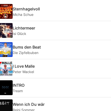
Sternhagelvoll
Micha Schue
Lichtermeer
Isi Glück
Bums den Beat
Die Zipfelbuben
I Love Malle
Peter Wackel
INTRO
Tream
Wenn ich Du wär
Reini Sommer