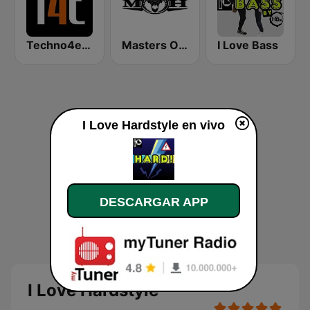
Techno4ever Club
Masters Of Hardcore
I Love Bass
I Love Hardstyle en vivo
DESCARGAR APP
I Love Hardstyle