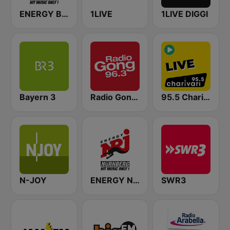
ENERGY Berlin
1LIVE
1LIVE DIGGI
Bayern 3
Radio Gong 96.3 FM
95.5 Charivari - Live
N-JOY
ENERGY Nürnberg
SWR3