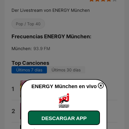
Der Livestream von ENERGY München
Pop / Top 40
Frecuencias ENERGY München:
München:
93.9 FM
Top Canciones
Últimos 7 días
Últimos 30 días
Turn The Lights Off (feat. Jon)
ENERGY München en vivo
1
KATO
Dangerously Easy
2
Olivia Dean
DESCARGAR APP