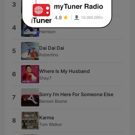
Taylor Swift (Taylor Swift)
3
PRINCE MAJ
All the Things She Said
4
Harrison
Dai Dai Dai
5
Robertino
Where Is My Husband
6
Shay7
Sorry I'm Here For Someone Else
7
Benson Boone
Karma
8
Tom Walker