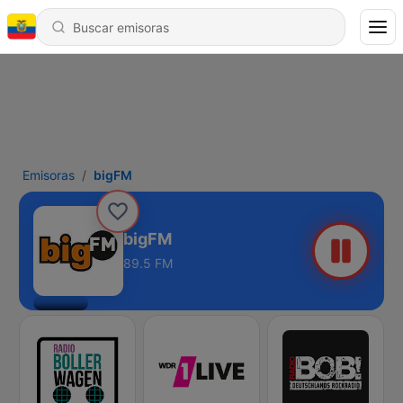
Emisoras
bigFM
bigFM
89.5 FM