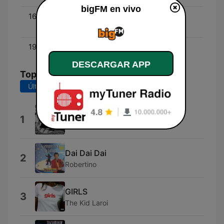
bigFM en vivo
16:45 - 19:44
Spotify Radio Show - mit
Daniel Kaiser
19:45 - 23:59
Turn Up - Live DJ Sets
DESCARGAR APP
Top Canciones
Últimos 7 días
Últimos 30 días
I Like That
1
Josh Fawaz
Dai Dai Dai
2
Robertino
GIRLS
3
The Kid Laroi