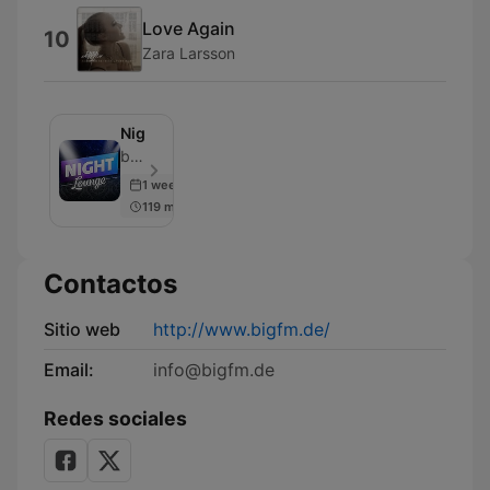
Love Again
10
Zara Larsson
Nightlounge
bigFM - Episodio 500
1 week ago
119 min
Contactos
Sitio web
http://www.bigfm.de/
Email:
info@bigfm.de
Redes sociales