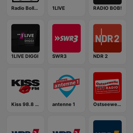
Radio Bollerwagen
1LIVE
RADIO BOB!
1LIVE DIGGI
SWR3
NDR 2
Kiss 98.8 FM
antenne 1
Ostseewelle Hit-Radio 105.6