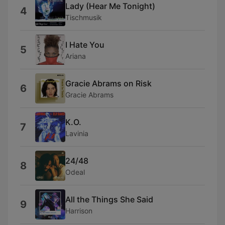
Lady (Hear Me Tonight)
4
Tischmusik
I Hate You
5
Ariana
Gracie Abrams on Risk
6
Gracie Abrams
K.O.
7
Lavinia
24/48
8
Odeal
All the Things She Said
9
Harrison