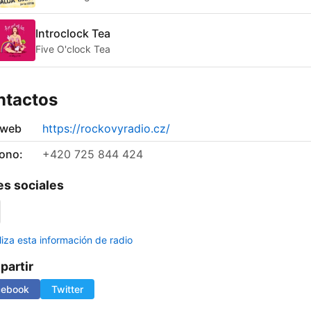
Introclock Tea
Five O'clock Tea
ntactos
 web
https://rockovyradio.cz/
fono:
+420 725 844 424
s sociales
liza esta información de radio
artir
cebook
Twitter