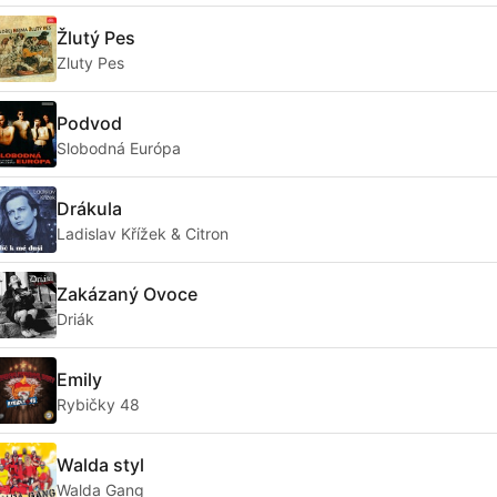
Žlutý Pes
Zluty Pes
Podvod
Slobodná Európa
Drákula
Ladislav Křížek & Citron
Zakázaný Ovoce
Driák
Emily
Rybičky 48
Walda styl
Walda Gang