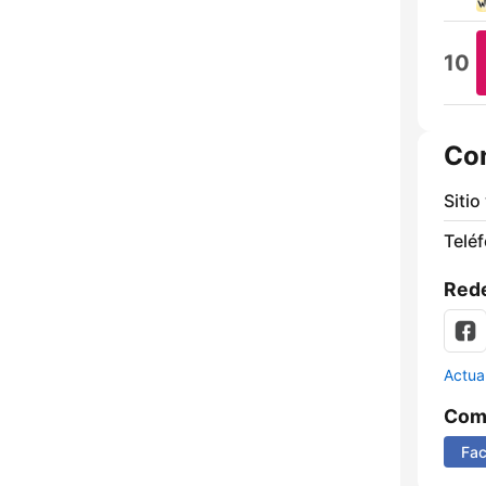
10
Co
Sitio
Telé
Rede
Actua
Comp
Fa