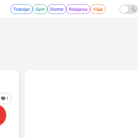
Trabajar
Gym
Dormir
Relajarse
Viaje
1