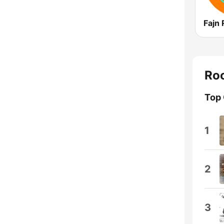
Fajn 
Roc
Top
1
2
3