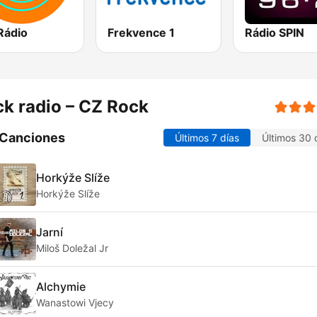
Rádio
Frekvence 1
Rádio SPIN
k radio – CZ Rock
 Canciones
Últimos 7 días
Últimos 30 
Horkýže Slíže
Horkýže Slíže
Jarní
Miloš Doležal Jr
Alchymie
Wanastowi Vjecy