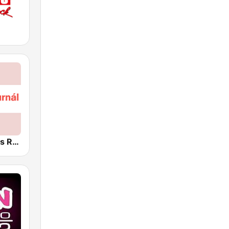
Český rozhlas Radiožurnál