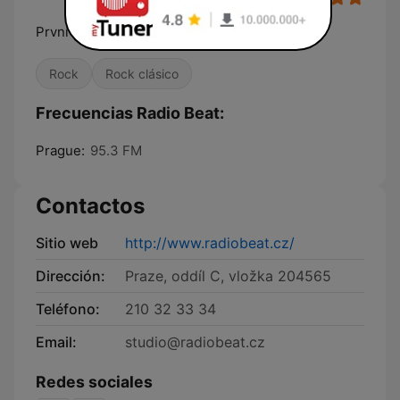
První bigbít u nás
Rock
Rock clásico
Frecuencias Radio Beat:
Prague:
95.3 FM
Contactos
Sitio web
http://www.radiobeat.cz/
Dirección:
Praze, oddíl C, vložka 204565
Teléfono:
210 32 33 34
Email:
studio@radiobeat.cz
Redes sociales