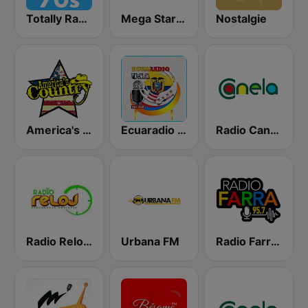
Totally Radio 70s
Mega Star Cuenca
Nostalgie
America's Country
Ecuaradio USA
Radio Canela Sucumbios
Radio Reloj Macas
Urbana FM
Radio Farra 95.7 FM