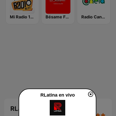
Mi Radio 19.77
Bésame FM 92.7 Cuenca
Radio Canela Morona Santiago
RLatina en vivo
RLatina