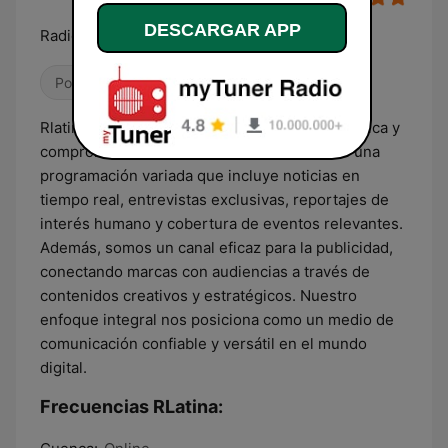
DESCARGAR APP
Radio En Vivo
Pop / Top 40
Hip Hop
Dance / EDM
Rlatina Radio es una red de información dinámica y
comprometida con la actualidad. Ofrecemos una
programación variada que incluye noticias en
tiempo real, entrevistas exclusivas, reportajes de
interés humano y cobertura de eventos relevantes.
Además, somos un canal eficaz para la publicidad,
conectando marcas con audiencias a través de
contenidos creativos y estratégicos. Nuestro
enfoque integral nos posiciona como un medio de
comunicación confiable y versátil en el mundo
digital.
Frecuencias RLatina: