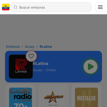
Emisoras
Azuay
RLatina
RLatina
Azuay - Online