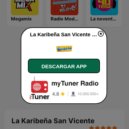
Megamix
Radio Moda FM 97.3
La noventera
La Karibeña San Vicente en vivo
DESCARGAR APP
La Karibeña San Vicente