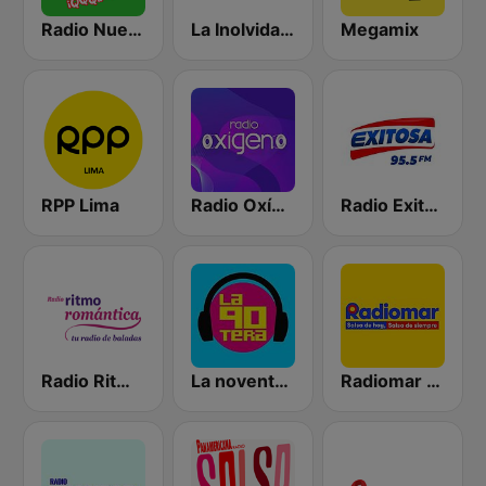
Radio Nueva Q
La Inolvidable
Megamix
RPP Lima
Radio Oxígeno
Radio Exitosa
Radio Ritmo Romántica
La noventera
Radiomar 106.3 FM