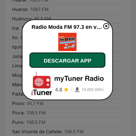
Huaraz:
106.1 FM
Huánuco:
91.3 FM
Radio Moda FM 97.3 en vivo
Ica:
107.7 FM
Ilo:
88.3 FM
Iquitos:
105.3 FM
Juliaca:
91.7 FM
DESCARGAR APP
Lima:
97.3 FM
Moquegua:
91.7 FM
Máncora:
89.1 FM
Paita:
101.5 FM
Pisco:
91.7 FM
Piura:
106.5 FM
Puno:
106.5 FM
San Vicente de Cañete:
106.5 FM