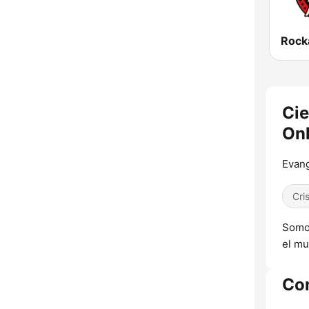
Rocka
Cie
Onl
Evang
Cri
Somos
el mu
Co