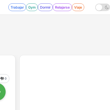
Trabajar
Gym
Dormir
Relajarse
Viaje
0