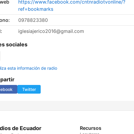
 web
https://www.facebook.com/cntnradiotvonline/?
ref=bookmarks
fono:
0978823380
:
iglesiajerico2016@gmail.com
s sociales
liza esta información de radio
artir
cebook
Twitter
dios de Ecuador
Recursos