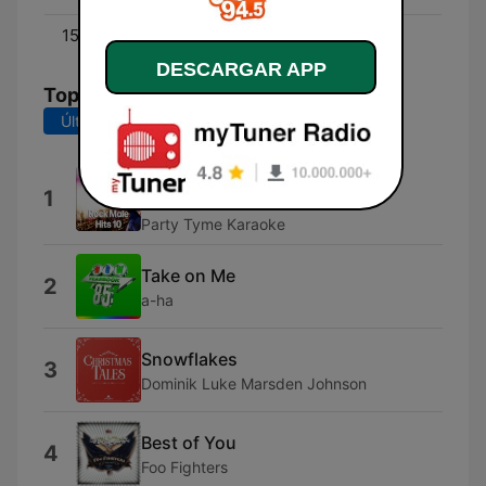
15:00 - 18:00
Derek
DESCARGAR APP
Top Canciones
Últimos 7 días
Últimos 30 días
Back In Black (Made Popular By
1
AC/DC) [Karaoke Version]
Party Tyme Karaoke
Take on Me
2
a-ha
Snowflakes
3
Dominik Luke Marsden Johnson
Best of You
4
Foo Fighters