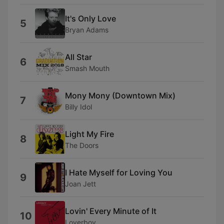
It's Only Love
5
Bryan Adams
All Star
6
Smash Mouth
Mony Mony (Downtown Mix)
7
Billy Idol
Light My Fire
8
The Doors
I Hate Myself for Loving You
9
Joan Jett
Lovin' Every Minute of It
10
Loverboy