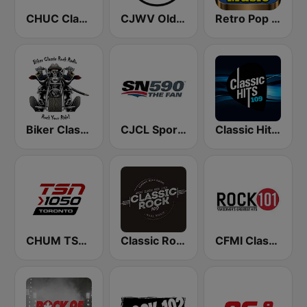
CHUC Classic Rock 107.9 FM
CJWV Oldies 96.7 FM
Retro Pop Hits 80s 90s
Biker Classic Rock Radio
CJCL Sportsnet 590 The Fan
Classic Hits 109 - 70s 80s 90s
CHUM TSN 1050 AM
Classic Rock 109
CFMI Classic Rock 101