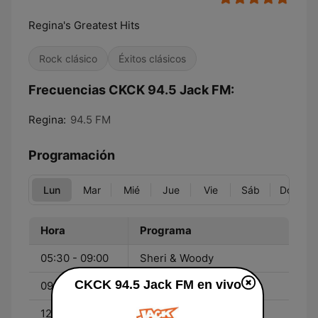
Regina's Greatest Hits
Rock clásico
Éxitos clásicos
Frecuencias CKCK 94.5 Jack FM:
Regina:
94.5 FM
Programación
Lun
Mar
Mié
Jue
Vie
Sáb
Dom
Hora
Programa
05:30 - 09:00
Sheri & Woody
CKCK 94.5 Jack FM en vivo
09:00 - 12:00
Colleen
12:00 - 15:00
Shack