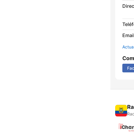
Direc
Telé
Email
Actua
Comp
Fa
Ra
Rad