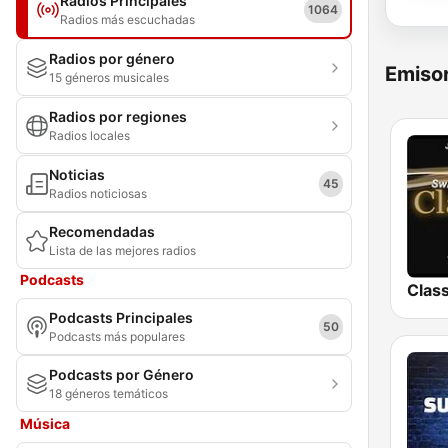
Radios Principales
1064
Radios más escuchadas
Radios por género
Emisor
15 géneros musicales
Radios por regiones
Radios locales
Noticias
45
Radios noticiosas
Recomendadas
Lista de las mejores radios
Podcasts
Podcasts Principales
50
Podcasts más populares
Podcasts por Género
18 géneros temáticos
Música