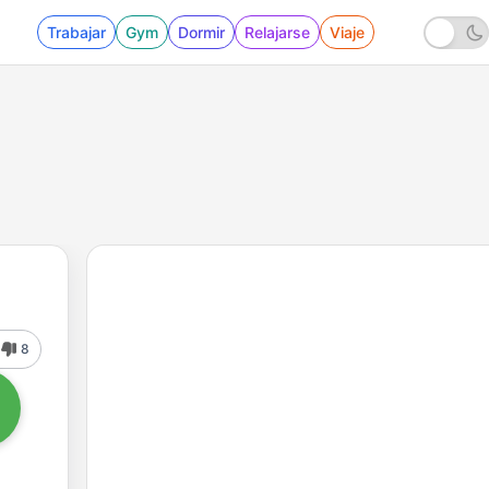
Trabajar
Gym
Dormir
Relajarse
Viaje
8