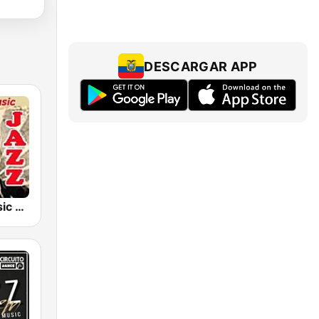
DESCARGAR APP
RadioSkyMusic Jazz