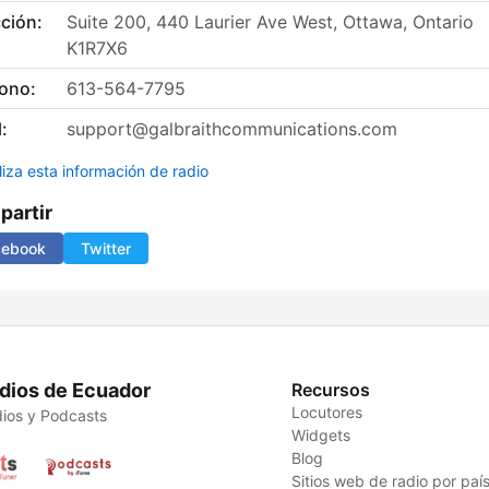
ción:
Suite 200, 440 Laurier Ave West, Ottawa, Ontario
K1R7X6
fono:
613-564-7795
:
support@galbraithcommunications.com
liza esta información de radio
artir
cebook
Twitter
dios de Ecuador
Recursos
Locutores
ios y Podcasts
Widgets
Blog
Sitios web de radio por paí