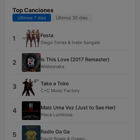
Top Canciones
Últimos 7 días
Últimos 30 días
Festa
1
Diego Torres & Ivete Sangalo
Is This Love (2017 Remaster)
2
Whitesnake
Take a Toke
3
C+C Music Factory
Mais Uma Vez (Just to See Her)
4
Placa Luminosa
Radio Ga Ga
5
David Bowie & Queen