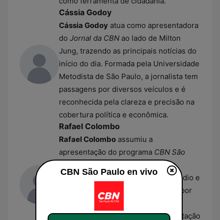
como ferramenta de cidadania.
Cássia Godoy
Cássia Godoy
atua como apresentadora
do
Jornal da CBN
ao lado de Milton
Jung, trazendo as principais notícias do
início do dia. Formada pela Universidade
Metodista de São Paulo, a jornalista tem
passagens por diversos veículos e é
reconhecida pela clareza e precisão na
cobertura política e econômica.
Rafael Colombo
Rafael Colombo
assumiu a
apresentação do programa
CBN São
Paulo
em 2025, trazendo sua
CBN São Paulo en vivo
experiência de grandes redes de rádio e
televisão. O jornalista é conhecido por
sua versatilidade no comando de
noticiários ao vivo, focando na prestação