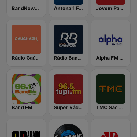
BandNews FM - 96.9 SP
Antena 1 FM
Jovem Pan News
Rádio Gaúcha ZH
Rádio Bandeirantes
Alpha FM 101.7
Band FM
Super Rádio Tupi
TMC São Paulo