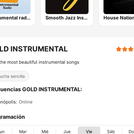
Instrumental radio
Smooth Jazz Instrumental
House Natio
LD INSTRUMENTAL
the most beautiful instrumental songs
ucha sencilla
cuencias GOLD INSTRUMENTAL:
anópolis:
Online
gramación
un
Mar
Mié
Jue
Vie
Sáb
D