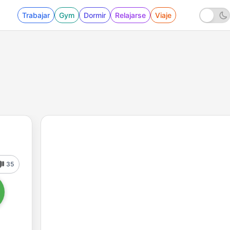
Trabajar
Gym
Dormir
Relajarse
Viaje
35