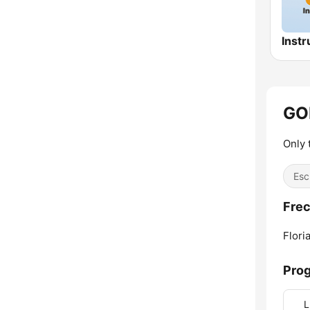
GO
Only 
Esc
Fre
Flori
Pro
L