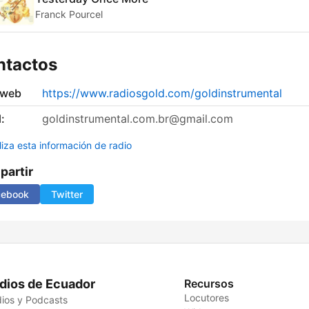
Franck Pourcel
ntactos
 web
https://www.radiosgold.com/goldinstrumental
:
goldinstrumental.com.br@gmail.com
liza esta información de radio
artir
cebook
Twitter
dios de Ecuador
Recursos
Locutores
ios y Podcasts