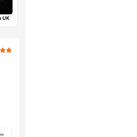
n UK
om