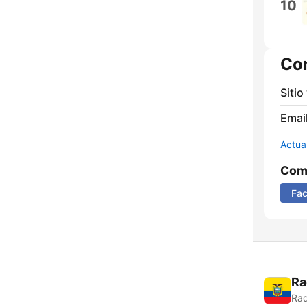
10
Co
Sitio
Email
Actua
Comp
Fa
Ra
Rad