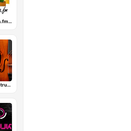
Tropicalisima.fm Instrumental
Master of Instrumental