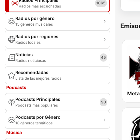
Radios Principales
1065
Radios más escuchadas
Radios por género
15 géneros musicales
Emisor
Radios por regiones
Radios locales
Noticias
45
Radios noticiosas
Recomendadas
Lista de las mejores radios
Podcasts
Podcasts Principales
50
Podcasts más populares
Podcasts por Género
18 géneros temáticos
Música