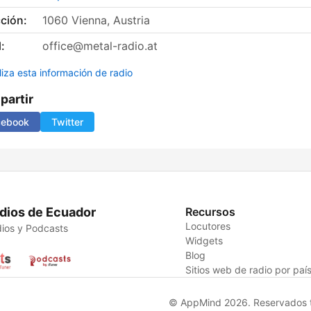
ción:
1060 Vienna, Austria
:
office@metal-radio.at
liza esta información de radio
artir
cebook
Twitter
dios de Ecuador
Recursos
Locutores
ios y Podcasts
Widgets
Blog
Sitios web de radio por paí
© AppMind 2026. Reservados t