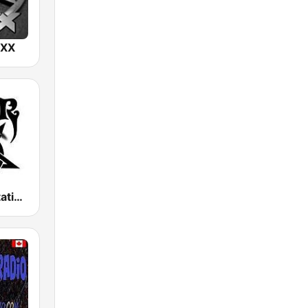
IXX
Metal Devastation Radio