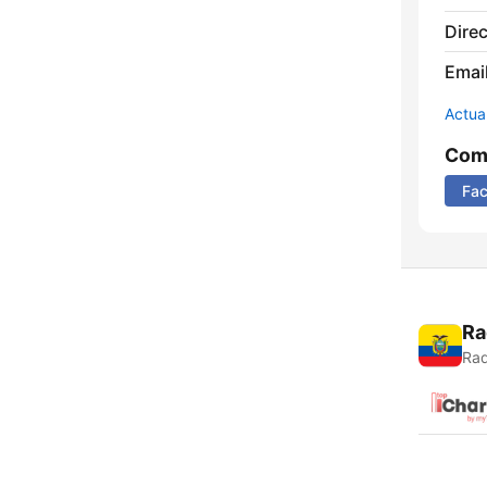
Direc
Email
Actua
Comp
Fa
Ra
Rad