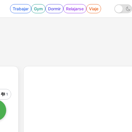
Trabajar
Gym
Dormir
Relajarse
Viaje
1