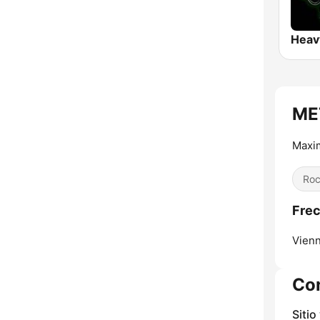
ME
Maxi
Roc
Frec
Vienn
Co
Sitio