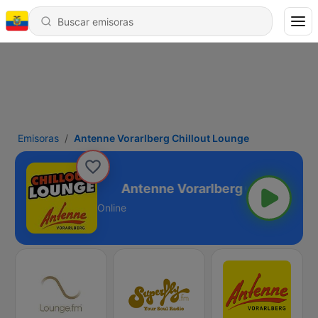
Emisoras
Antenne Vorarlberg Chillout Lounge
illout Lounge
Online