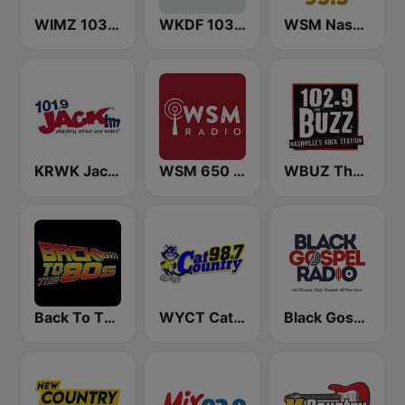
WIMZ 103.5 FM
WKDF 103.3 Country
WSM Nash Icon 95.5 FM
KRWK Jack-FM
WSM 650 AM
WBUZ The Buzz 102.9 FM (US Only)
Back To The 80's Radio
WYCT Cat Country 98.7
Black Gospel Radio