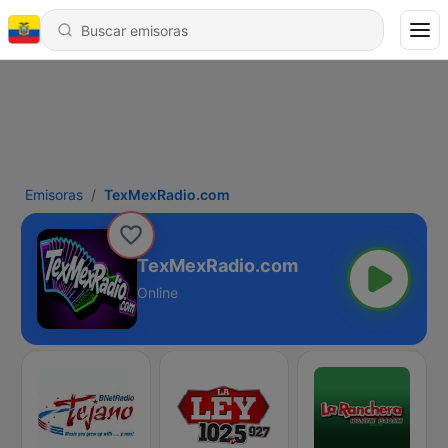
Emisoras
TexMexRadio.com
TexMexRadio.com
Online