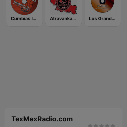
Cumbias Inmortales Radio
Atravankado Radio
Los Grandes Grupos Radio
TexMexRadio.com