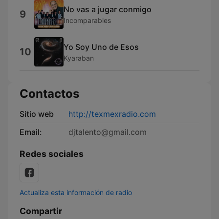
No vas a jugar conmigo
9
Incomparables
Yo Soy Uno de Esos
10
Kyaraban
Contactos
Sitio web
http://texmexradio.com
Email:
djtalento@gmail.com
Redes sociales
Actualiza esta información de radio
Compartir