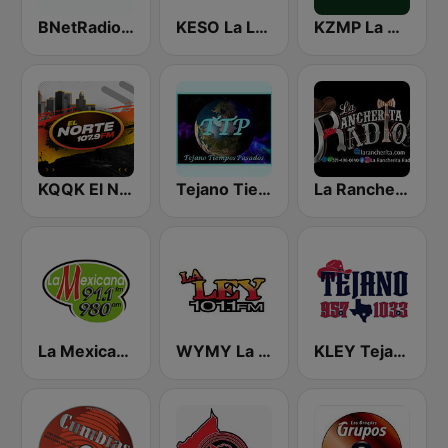
BNetRadio - Tejano
KESO La Ley 102.5 and 92.7 FM
KZMP La Ranchera 106.7 FM and 1540 AM
KQQK El Norte 107.9 / 101.7 FM
Tejano Tiempos Pasados
La Rancherita
La Mexicana 91.1 FM
WYMY La Ley 101.1 FM
KLEY Tejano 95.7 & 103.3