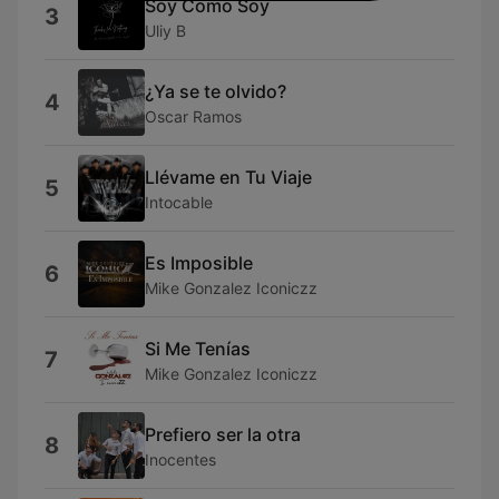
Soy Como Soy
3
Uliy B
¿Ya se te olvido?
4
Oscar Ramos
Llévame en Tu Viaje
5
Intocable
Es Imposible
6
Mike Gonzalez Iconiczz
Si Me Tenías
7
Mike Gonzalez Iconiczz
Prefiero ser la otra
8
Inocentes