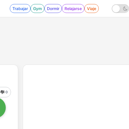
Trabajar
Gym
Dormir
Relajarse
Viaje
0