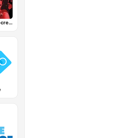
SomaFM - Secret Agent
e