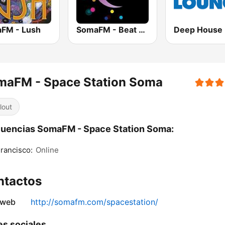
FM - Lush
SomaFM - Beat Blender
maFM - Space Station Soma
lout
uencias SomaFM - Space Station Soma:
rancisco:
Online
ntactos
 web
http://somafm.com/spacestation/
s sociales