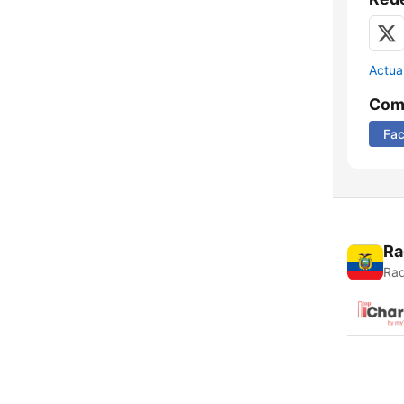
Actua
Comp
Fa
Ra
Rad