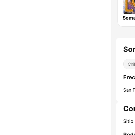
Soma
So
Chil
Frec
San F
Co
Sitio
Rede