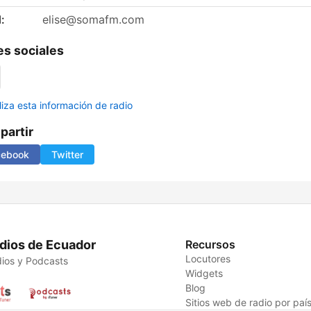
:
elise@somafm.com
s sociales
liza esta información de radio
artir
cebook
Twitter
dios de Ecuador
Recursos
Locutores
ios y Podcasts
Widgets
Blog
Sitios web de radio por paí