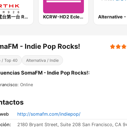
香港電台第一台 RTHK Radio 1
KCRW-HD2 Eclectic 24
aFM - Indie Pop Rocks!
 / Top 40
Alternativa / Indie
uencias SomaFM - Indie Pop Rocks!:
rancisco:
Online
ntactos
 web
http://somafm.com/indiepop/
ción:
2180 Bryant Street, Suite 208 San Francisco, CA 9