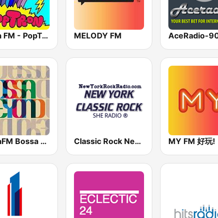
Soma FM - PopTron
MELODY FM
SomaFM Bossa Beyond
Classic Rock New York
MY FM 好玩!