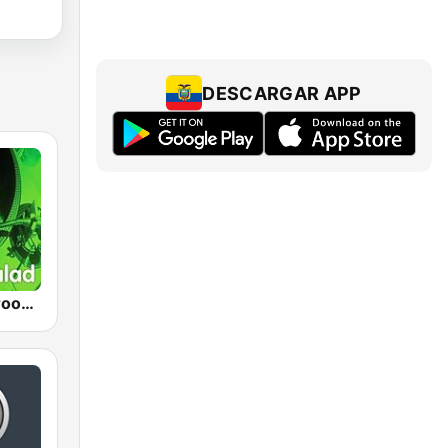
DESCARGAR APP
SomaFM - Groove Salad