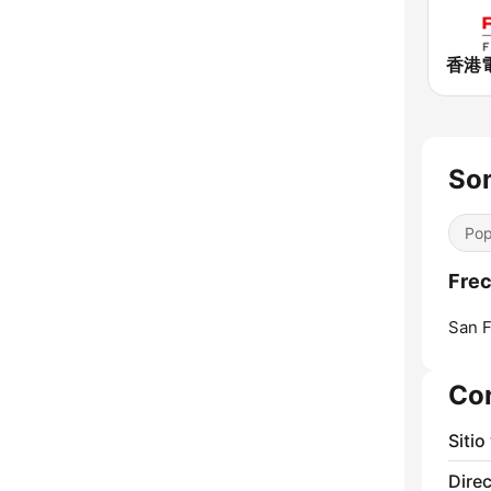
Som
Pop
Frec
San F
Co
Sitio
Direc