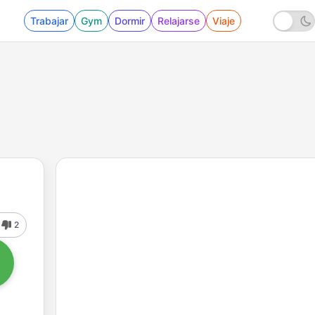
Trabajar
Gym
Dormir
Relajarse
Viaje
2