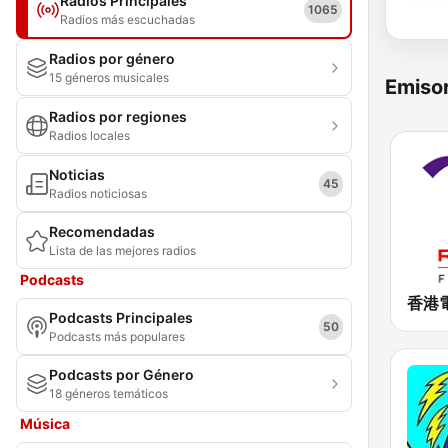
Radios Principales
1065
Radios más escuchadas
Radios por género
15 géneros musicales
Emisor
Radios por regiones
Radios locales
Noticias
45
Radios noticiosas
Recomendadas
Lista de las mejores radios
Podcasts
Podcasts Principales
50
Podcasts más populares
Podcasts por Género
18 géneros temáticos
Música