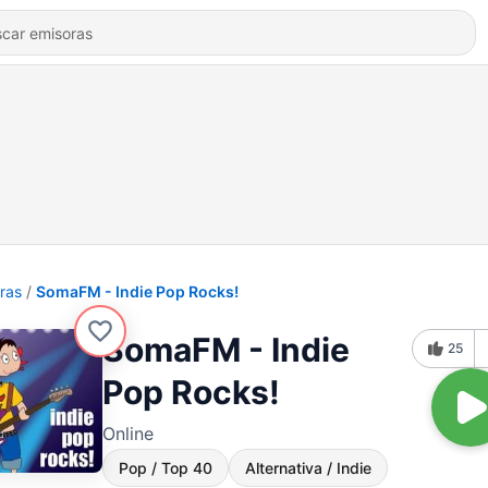
ras
SomaFM - Indie Pop Rocks!
SomaFM - Indie
25
Pop Rocks!
Online
Pop / Top 40
Alternativa / Indie