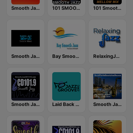
Smooth Jazz 247
101 SMOOTH JAZZ
101 Smooth Jazz Mellow Mix
Smooth Jazz Smooth Wave
Bay Smooth Jazz
RelaxingJazz.com - Smooth Jazz
Smooth Jazz CD 101.9 FM
Laid Back Jazz
Smooth Jazz Box