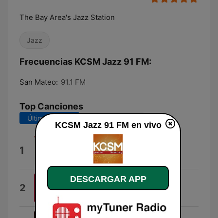
The Bay Area's Jazz Station
Jazz
Frecuencias KCSM Jazz 91 FM:
San Mateo:
91.1 FM
Top Canciones
Últimos 7 días
Últimos 30 días
KCSM Jazz 91 FM en vivo
Cold Duck Time
1
Les McCann
DESCARGAR APP
Bye Bye Blackbird
2
Miles Davis