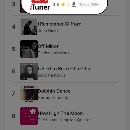
Red Top
3
Dexter Gordon
I Remember Clifford
4
John Hicks
Off Minor
5
Thelonious Monk
(Used to Be a) Cha-Cha
6
Jaco Pastorius
Dolphin Dance
7
Herbie Hancock
How High The Moon
8
The Lionel Hampton Quintet