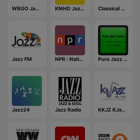
WBGO Jazz 88.3 FM
KMHD Jazz Radio 89.1
Classical California KDFC 90.3 FM
Jazz FM
NPR : National Public Radio
Pure Jazz Radio
Jazz24
Jazz Radio
KKJZ KJazz 88.1 FM