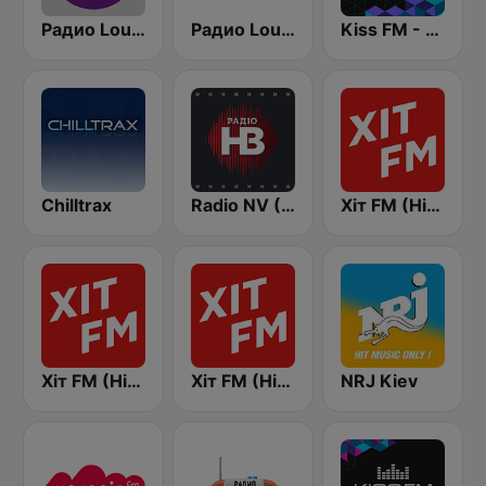
Радио Lounge FM
Радио Lounge FM - Chill Out
Kiss FM - Deep (Кисc ФМ)
Chilltrax
Radio NV (Радіо НВ)
Хіт FM (Hit FM) - Ukr
Хіт FM (Hit FM) - Top
Хіт FM (Hit FM) - Best
NRJ Kiev