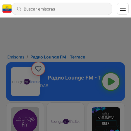
Emisoras
Радио Lounge FM - Terrace
M - Terrace
DAB