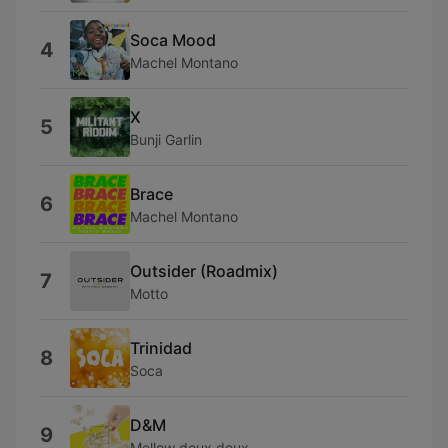
Soca Mood
4
Machel Montano
X
5
Bunji Garlin
Brace
6
Machel Montano
Outsider (Roadmix)
7
Motto
Trinidad
8
Soca
D&M
9
Mellow doux doux