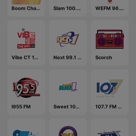
Boom Champions 94.1 FM
Slam 100.5 FM
WEFM 96.1 FM
Vibe CT 105.1 FM
Next 99.1 FM
Scorch
I955 FM
Sweet 100 FM
107.7 FM Music For Life