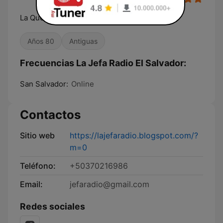
La Que Maandaaa!
Años 80
Antiguas
Frecuencias La Jefa Radio El Salvador:
San Salvador:
Online
Contactos
Sitio web
https://lajefaradio.blogspot.com/?
m=0
Teléfono:
+50370216986
Email:
jefaradio@gmail.com
Redes sociales