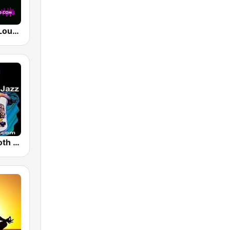
Algorythme Lounge Bossa
Perfect Smooth Jazz