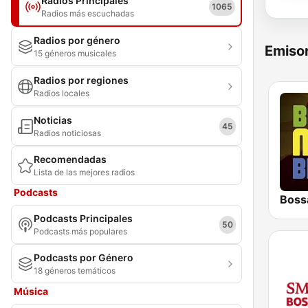
Radios Principales
1065
Radios más escuchadas
Radios por género
Emisor
15 géneros musicales
Radios por regiones
Radios locales
Noticias
45
Radios noticiosas
Recomendadas
Lista de las mejores radios
Podcasts
Boss
Podcasts Principales
50
Podcasts más populares
Podcasts por Género
18 géneros temáticos
Música