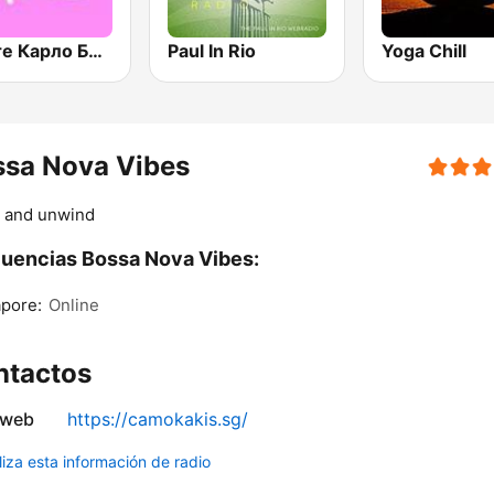
Монте Карло Босса Нова (Monte Carlo Bossa Nova)
Paul In Rio
Yoga Chill
ssa Nova Vibes
x and unwind
uencias Bossa Nova Vibes:
pore:
Online
ntactos
 web
https://camokakis.sg/
liza esta información de radio