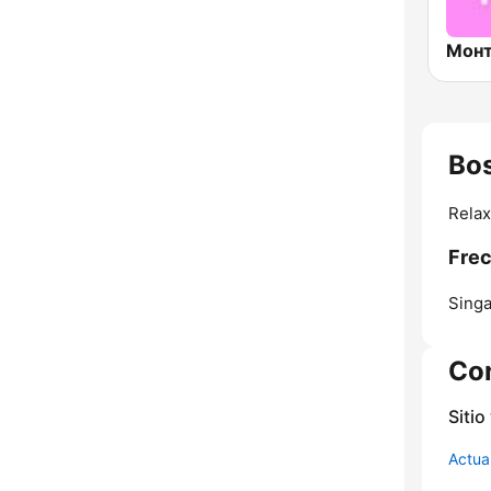
Bo
Rela
Frec
Singa
Co
Sitio
Actua