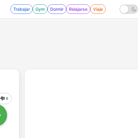
Trabajar
Gym
Dormir
Relajarse
Viaje
6