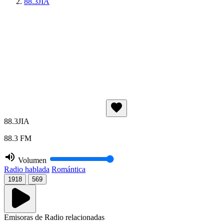
88.3JIA
88.3JIA
88.3 FM
Volumen
Radio hablada
Romántica
1918
569
Emisoras de Radio relacionadas