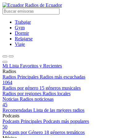
Radios de Ecuador
Trabajar
Gym
Dormir
Relajarse
Viaje
Mi Lista
Favoritos y Recientes
Radios
Radios Principales
Radios más escuchadas
1064
Radios por género
15 géneros musicales
Radios por regiones
Radios locales
Noticias
Radios noticiosas
45
Recomendadas
Lista de las mejores radios
Podcasts
Podcasts Principales
Podcasts más populares
50
Podcasts por Género
18 géneros temáticos
Música