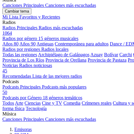
Canciones Principales
Canciones más escuchadas
Cambiar tema
Mi Lista
Favoritos y Recientes
Radios
Radios Principales
Radios más escuchadas
1064
Radios por género
15 géneros musicales
Años 80
Años 90
Antiguas
Contemporánea para adultos
Dance / ED
Radios por regiones
Radios locales
Todas las regiones
Archipiélago de Galápagos
Azuay
Bolívar
Carchi
Provincia de Los Ríos
Provincia de Orellana
Provincia de Pastaza
Pro
Noticias
Radios noticiosas
45
Recomendadas
Lista de las mejores radios
Podcasts
Podcasts Principales
Podcasts más populares
50
Podcasts por Género
18 géneros temáticos
Todos
Arte
Ciencias
Cine y TV
Comedia
Crímenes reales
Cultura y 
forma física
Tecnología
Música
Canciones Principales
Canciones más escuchadas
Emisoras