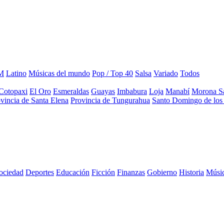
M
Latino
Músicas del mundo
Pop / Top 40
Salsa
Variado
Todos
Cotopaxi
El Oro
Esmeraldas
Guayas
Imbabura
Loja
Manabí
Morona S
vincia de Santa Elena
Provincia de Tungurahua
Santo Domingo de los 
sociedad
Deportes
Educación
Ficción
Finanzas
Gobierno
Historia
Músi