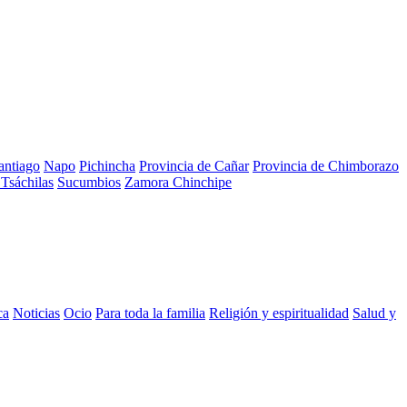
antiago
Napo
Pichincha
Provincia de Cañar
Provincia de Chimborazo
Tsáchilas
Sucumbios
Zamora Chinchipe
ca
Noticias
Ocio
Para toda la familia
Religión y espiritualidad
Salud y