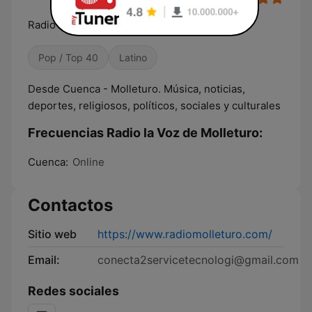
Radio En Vivo
Pop / Top 40
Latino
Desde Cuenca - Molleturo. Música, noticias,
deportes, religiosos, políticos, sociales y culturales
Frecuencias Radio la Voz de Molleturo:
Cuenca:
Online
Contactos
Sitio web
https://www.radiomolleturo.com/
Email:
conecta2servicetecnologi@gmail.com
Redes sociales