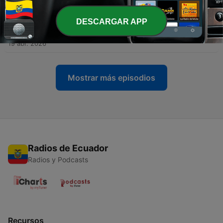
zobaczyć!
23 mayo 2026
DESCARGAR APP
-
67
61. Prezydenci Finlandii
19 abr. 2026
Mostrar más episodios
Radios de Ecuador
Radios y Podcasts
Recursos