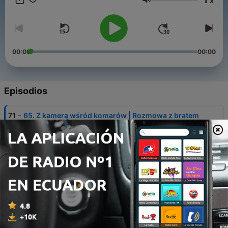
x
https://www.facebook.com/Finomanka i IG
Volumen
https://www.instagram.com/finomanka/
00:00
00:00
Episodios
-
71
65. Z kamerą wśród komarów | Rozmowa z bratem
o Finlandii
30 jul. 2026
-
70
64. Najpiękniejsza plaża Finlandii
27 jun. 2026
-
69
63. Gdzie na wycieczkę poza Helsinki?
30 mayo 2026
-
68
62. Helsinki: moje TOP miejsca które musisz