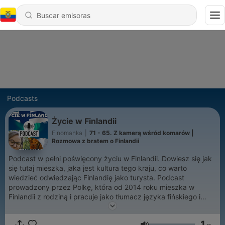
Podcasts
Życie w Finlandii
Finomanka
|
71 - 65. Z kamerą wśród komarów |
Rozmowa z bratem o Finlandii
Podcast w pełni poświęcony życiu w Finlandii. Dowiesz się jak
się tutaj mieszka, jaka jest kultura tego kraju, co warto
wiedzieć odwiedzając Finlandię jako turysta. Podcast
prowadzony przez Polkę, która od 2014 roku mieszka w
Finlandii z rodziną i pracuje jako tłumacz języka fińskiego i
doradca imigranta. Więcej informacji także na stronie
www.finomanka.com, na FB
1