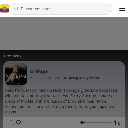
Podcasts
xx Maya
Maya Fiorella
|
31 - 30. living in alignment
Hello hello, Maya here - a recent college graduate obsessed
with mental and physical wellness. Every Sunday I share a
piece of my life with the hopes of providing inspiration,
motivation, or simply a talkative friend. Hope you enjoy, xx
Maya!
1
x
Volumen