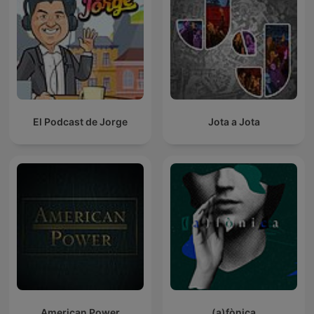
El Podcast de Jorge
Jota a Jota
American Power
(a)fònica