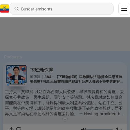
Podcasts
下班瀚你聊
風傳媒
|
384 - 【下班瀚你聊】民族團結法開鍘!全民恐遭跨
境鎮壓?明居正:臉書按讚也犯法?!台灣人都逃不掉中共網管新
法監控?!2026-07-22 Ep.394
主持人：黃暐瀚 以站在為台灣人民發聲，尋求事實真相的角度，去
探究公共政策、民生議題、國防安全等議題。與來賓討論如何讓台
灣能夠在中美博弈下，能夠得到最大利益為出發點。站在中立、公
平、對等的立場，讓閱聽眾能夠從中獲取最正確的政治觀點，而不
再只是單純站在非藍即綠的角度去討論。 -- Hosting provided by
SoundOn
1