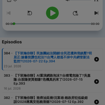
x
Volumen
00:00
00:00
Episodios
-
384
【下班瀚你聊】民族團結法開鍘!全民恐遭跨境鎮壓?明
居正:臉書按讚也犯法?!台灣人都逃不掉中共網管新法
監控?!2026-07-22 Ep.394
23 jul. 2026
-
383
【下班瀚你聊】AI重演網路泡沫?!台積電危險了?吳嘉
隆:台股隨便買都賺?危機真的來了!2026-07-15
Ep.393
16 jul. 2026
-
382
【下班瀚你聊】致癌油延燒!沈富雄:賴政府犯低級錯
誤!2028蔣萬安剋賴清德?!2026-07-12 Ep.392