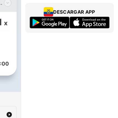
DESCARGAR APP
1
x
er
naue
:00
ga
olin
gs