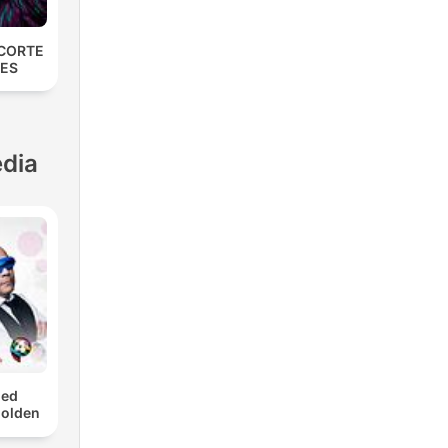
 CORTE
NES
dia
med
Golden