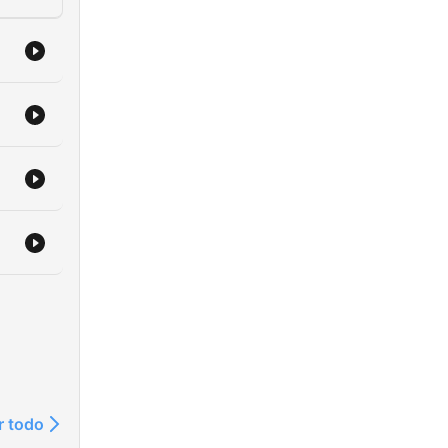
 &
gt
r todo