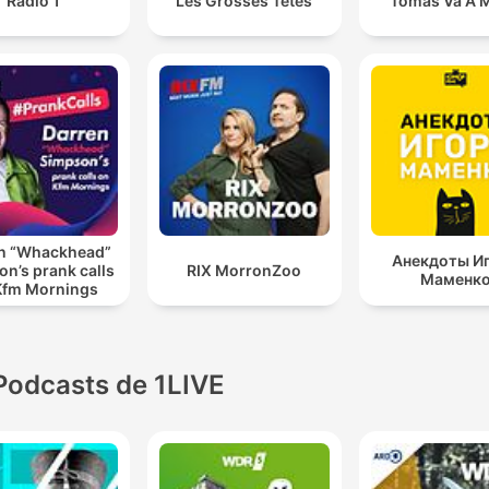
Rádió 1
Les Grosses Têtes
Tomás Va A M
n “Whackhead”
Анекдоты И
n’s prank calls
RIX MorronZoo
Маменк
Kfm Mornings
Podcasts de 1LIVE