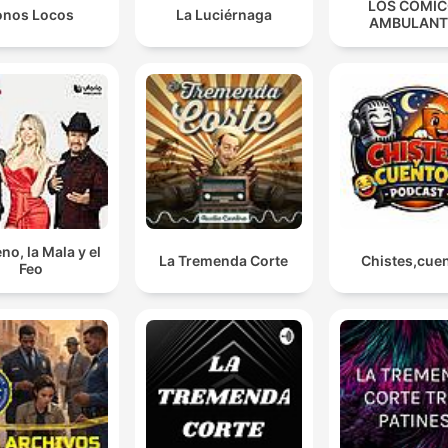
LOS COMI
onos Locos
La Luciérnaga
AMBULANT
no, la Mala y el
La Tremenda Corte
Chistes,cue
Feo