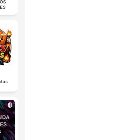
COS
ES
ntos