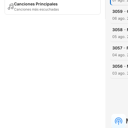
07 ago. 
Canciones Principales
Canciones más escuchadas
-
3059
06 ago.
-
3058
05 ago.
-
3057
04 ago.
-
3056
03 ago.