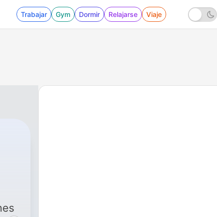
Trabajar
Gym
Dormir
Relajarse
Viaje
nes