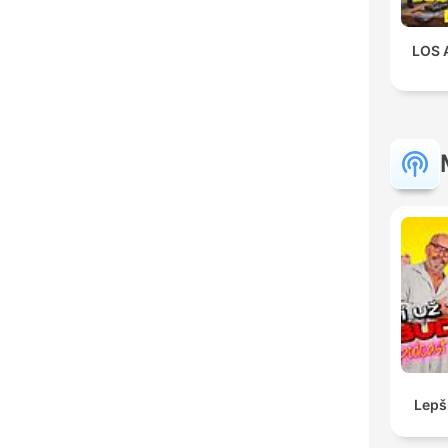
LOS 
Lepš