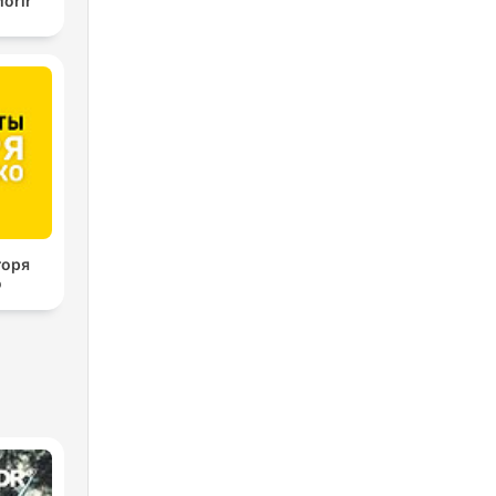
orir
горя
о