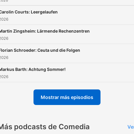
2026
werfen sich Jürgen Becker
Carolin Courts: Leergelaufen
Didi Jünemann gut aufgele
 2026
die Bälle zu.
Martin Zingsheim: Lärmende Rechenzentren
 2026
Florian Schroeder: Ceuta und die Folgen
 2026
Markus Barth: Achtung Sommer!
 2026
Mostrar más episodios
Más podcasts de Comedia
Ve