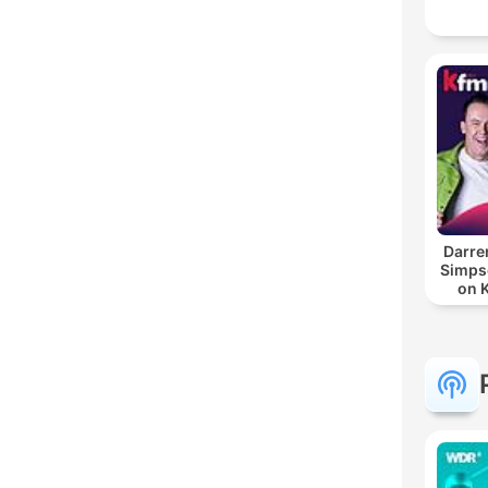
Darre
Simpso
on 