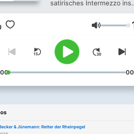
satirisches Intermezzo ins
Haus. Auch im Sommer.
Montags kommentieren
Volumen
abwechselnd Wilfried
Schmickler, Barbara Rusch
und Markus Barth die
Weltlage. Dienstags liefert
Florian Schroeder passge
Pointen und Parodien.
:00
00
Mittwochs zeigen Martin
Zingsheim und Fritz Ecken
im Wechsel, was eine
satirische Edelfeder ist.
ios
Donnerstags analysiert Car
Courts scharfsinnig den
Becker & Jünemann: Retter der Rheinpegel
Unsinn der Zeit. Und freita