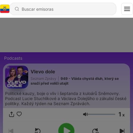
Podcasts
Vlevo dole
Seznam Zprávy
|
949 - Vláda chystá dluh, který se
snaží před voliči utajit
Politické kauzy, boje o vliv i šeptanda z kuloárů Sněmovny.
Podcast Lucie Stuchlíkové a Václava Dolejšího o zákulisí české
politiky. Každý týden na Seznam Zprávách.
1
x
Volumen