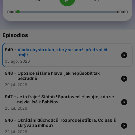
00:00
00:00
Episodios
-
949
Vláda chystá dluh, který se snaží před voliči
utajit
05 ago. 2026
-
948
Opozice si láme hlavu, jak nepůsobit tak
bezradně
29 jul. 2026
-
947
Je to frajer! Státník! Sportovec! Hlasujte, kdo se
nejvíc lísá k Babišovi
25 jul. 2026
-
946
Okrádání důchodců, rozprodej stříbra. Co Babiš
skrývá za mlhou?
22 jul. 2026