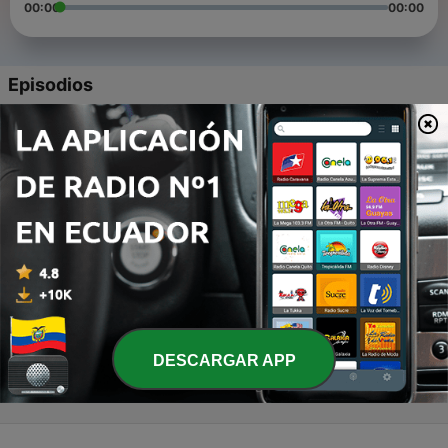
00:00
00:00
Episodios
-
4
Tiempo Ministración ICCC Dom 14jun2020
16 jun. 2020
-
3
Alabanzas Domingo 14jun2020 ICCC
16 jun. 2020
-
2
Servicio Oracion Jue 4jun2020 (Extracto)
12 jun. 2020
-
1
Ensayo Iglesia Casarapa
25 oct. 2012
DESCARGAR APP