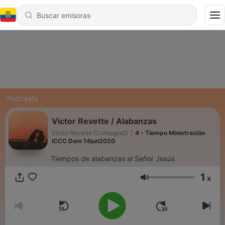
Podcasts
Victor Revette / Alabanzas
Victor Revette (Consagra2)
|
4 - Tiempo Ministración
ICCC Dom 14jun2020
Tiempos de alabanzas al Señor Jesús
1
x
Volumen