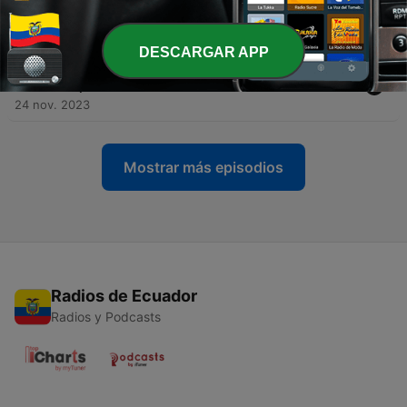
zero?
01 dic. 2023
DESCARGAR APP
-
7957
Maus penteados, pente zero de
responsabilidades e um corte radical
24 nov. 2023
Mostrar más episodios
Radios de Ecuador
Radios y Podcasts