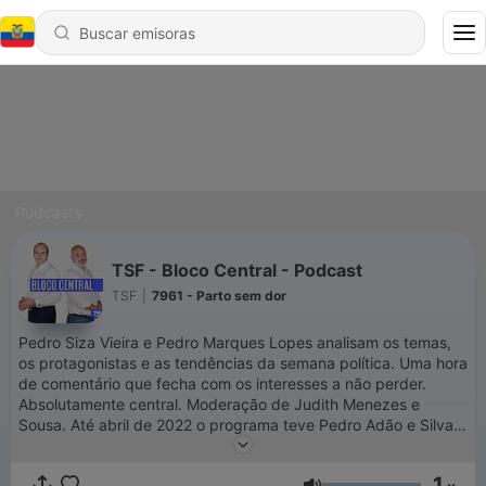
Podcasts
TSF - Bloco Central - Podcast
TSF
|
7961 - Parto sem dor
Pedro Siza Vieira e Pedro Marques Lopes analisam os temas,
os protagonistas e as tendências da semana política. Uma hora
de comentário que fecha com os interesses a não perder.
Absolutamente central. Moderação de Judith Menezes e
Sousa. Até abril de 2022 o programa teve Pedro Adão e Silva
como comentador.
1