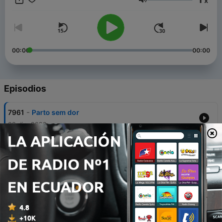
x
Volumen
00:00
00:00
Episodios
-
7961
Parto sem dor
22 dic. 2023
-
7960
Costa surfa a onda, Montenegro tenta apanhar
a vaga
15 dic. 2023
-
7959
Somar e subtrair: gémeas, aeroporto e as
contas de Cavaco
08 dic. 2023
-
7958
Política, emissões mil. Ambiente, emissões