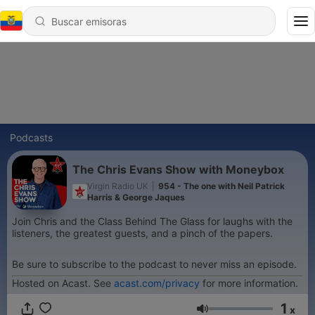
Podcasts
The Chris Evans Show with Moneybox
Virgin Radio UK
|
954 - The one with Neil Patrick
Harris & George Jaques
Join Chris and the Class Behind The Glass for laughs with the
listeners, the greatest guests, and a pinch of the papers.
Be sure to subscribe to the podcast to never miss an episode.
Hosted on Acast. See
acast.com/privacy
for more information.
1
x