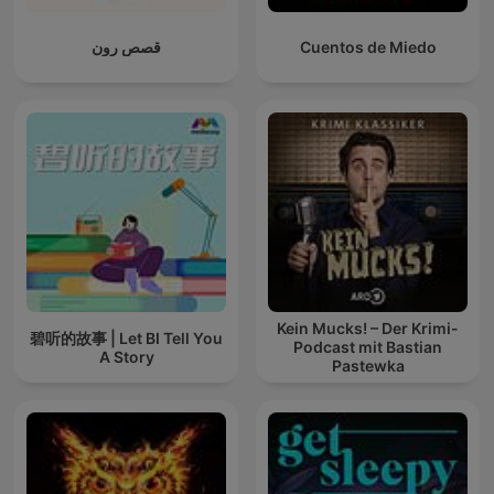
قصص رون
Cuentos de Miedo
Kein Mucks! – Der Krimi-
碧听的故事 | Let BI Tell You
Podcast mit Bastian
A Story
Pastewka