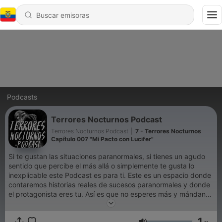
Podcasts
Terrores Nocturnos Podcast
Terrores Nocturnos Podcast
|
7 - Terrores Nocturnos
Capítulo 007 "Mi Pacto con Lucifer"
Si te gustan las situaciones paranormales, si tienes un agudo
sentido que percibe el más allá o simplemente te gusta lo
inexplicable este Podcast es para ti. Este es un espacio donde
contaremos historias reales de sucesos paranormales y donde
el protagonista eres tu. Así es que no esperes más y mándanos
tu historia al correo electrónico
terroresnocturnosoficial@gmail.com y sé parte de este
1