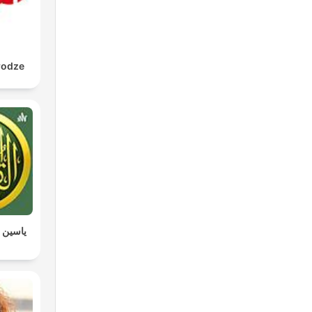
rodze
ياسين ا