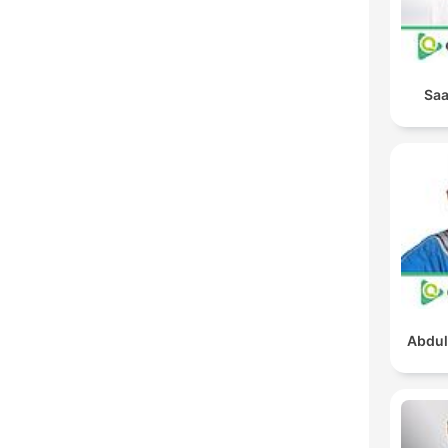
Saa
Abdul