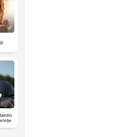
ji
tantin
erințe