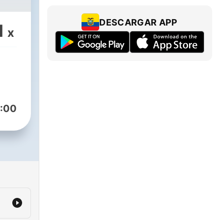
DESCARGAR APP
1
x
:00