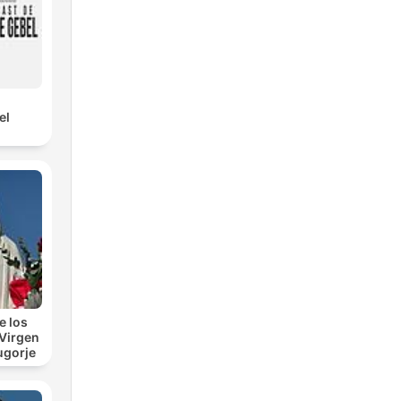
el
e los
 Virgen
ugorje