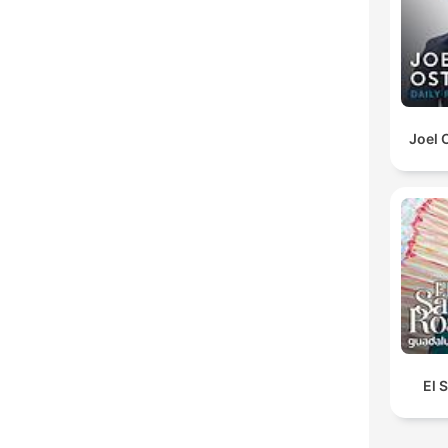
Joel 
El 