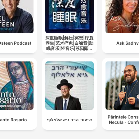
深度睡眠|解压|冥想|疗愈
Osteen Podcast
养生|艺术疗愈|白噪音|助
Ask Sadhvi
眠音乐|轻音乐|苏阳阳频
道
Părintele Cons
Santo Rosario
שיעורי הרב גיא אלאלוף
Necula - Conf