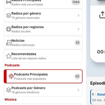
1064
Radios más escuchadas
Radios por género
15 géneros musicales
Radios por regiones
Radios locales
Noticias
45
Radios noticiosas
00
Recomendadas
Lista de las mejores radios
Podcasts
Podcasts Principales
50
Podcasts más populares
Episod
Podcasts por Género
18 géneros temáticos
-
1
Rela
Música
09 feb. 