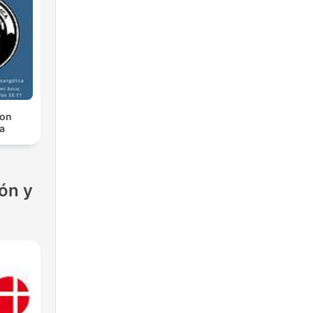
ion
a
ón y