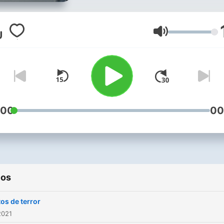
Volumen
:00
00
ios
tos de terror
2021