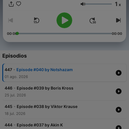
гарантируем одно - участники нашего подкаста внесут в
1
x
твое настроение только самые яркие краски! Просто
Volumen
доверься нам и наслаждайся музыкой без разговоров
вместе с «Techno Life».
00:00
00:00
Episodios
-
447
Episode #040 by Notshazam
01 ago. 2026
-
446
Episode #039 by Boris Kross
25 jul. 2026
-
445
Episode #038 by Viktor Krause
18 jul. 2026
-
444
Episode #037 by Akin K