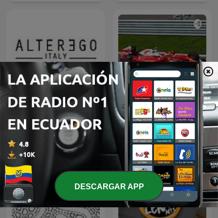
🇵🇹ALTEREGO ITALY
f1 racing
IBÉRICA em Português
DESCARGAR APP