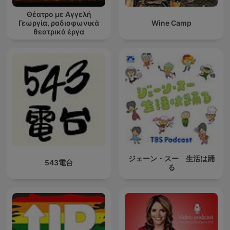
Θέατρο με Αγγελή
Γεωργία, ραδιοφωνικά
Wine Camp
θεατρικά έργα
ジェーン・スー 生活は踊
543電台
る