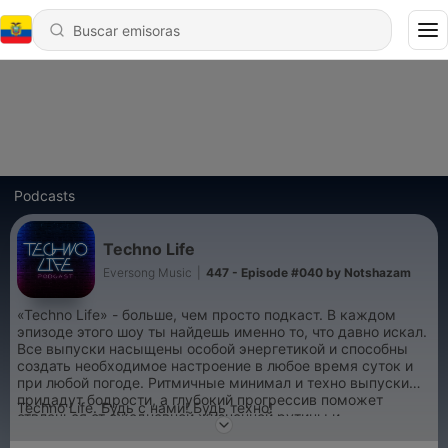
Podcasts
Techno Life
Eversong Music
|
447 - Episode #040 by Notshazam
«Techno Life» - больше, чем просто подкаст. В каждом
эпизоде этого шоу ты найдешь именно то, что давно искал.
Все выпуски насыщены особой энергетикой и способны
создать необходимое настроение в любое время суток и
при любой погоде. Ритмичные минимал и техно выпуски
придадут бодрости, а глубокий прогрессив поможет
Techno Life. Будь с нами! Будь техно!
отвлечься от ежедневной жизненной рутины и
максимально расслабит после тяжелого рабочего дня. Мы