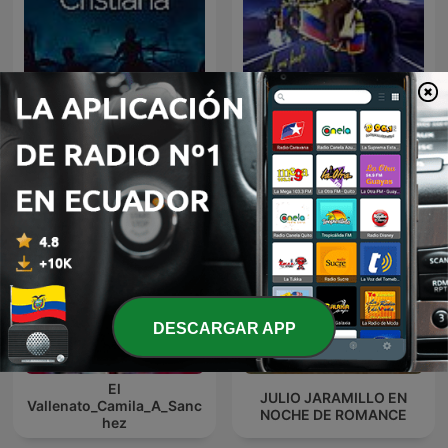
A Mi lindo Ecuador,
Música Cristiana
Sentimiento Riobambeño
DESCARGAR APP
El
JULIO JARAMILLO EN
Vallenato_Camila_A_Sanc
NOCHE DE ROMANCE
hez