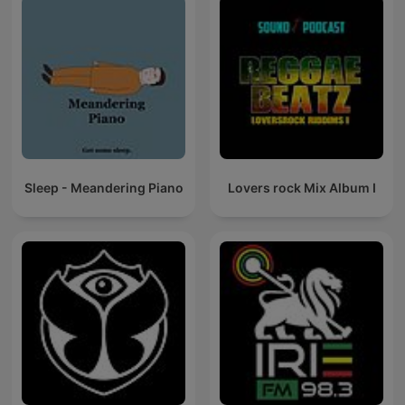
Sleep - Meandering Piano
Lovers rock Mix Album I