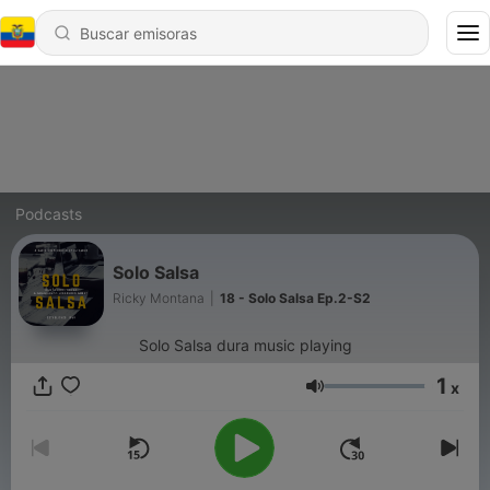
Podcasts
Solo Salsa
Ricky Montana
|
18 - Solo Salsa Ep.2-S2
Solo Salsa dura music playing
1
x
Volumen