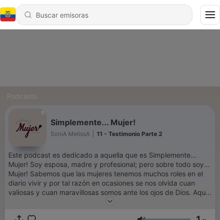
Podcasts
Simplemente... Mujer!
SoniA MelissA
|
11 - Testimonio Parte 2
Este podcast es dedicado a aquella que es Simplemente...
Mujer! Soy esposa, madre y profesional; pero sobre todo soy...
Mujer! Sabemos que las mujeres tenemos muchos roles en el
diario vivir y por tal razón en ocasiones se nos olvida cuan
valiosas y cuan maravillosas somos ante los ojos de Dios. Aquí
podrás encontrar un espacio en donde se hablará
directamente al corazón de la mujer, temas relevantes y
1