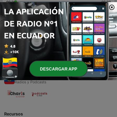
00:00
00:00
Episodios
-
1
001 | Introducción a Funados podcast
04 sep. 2020
DESCARGAR APP
Radios de Ecuador
Radios y Podcasts
Recursos