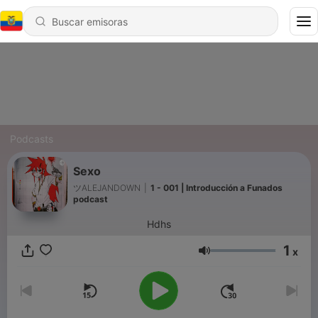
Podcasts
Sexo
ツALEJANDOWN
|
1 - 001 | Introducción a Funados
podcast
Hdhs
1
x
Volumen