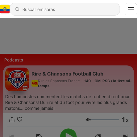
Podcasts
Rire & Chansons Football Club
Rire et Chansons France
|
149 - OM-PSG : la 1ère mi-
temps
Des humoristes commentent les matchs de foot en direct pour
Rire & Chansons! Du rire et du foot pour vivre les plus grands
matchs… comme jamais !
1
x
Volumen