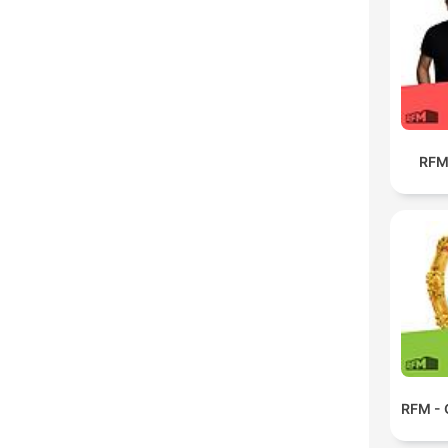
RFM
RFM - 