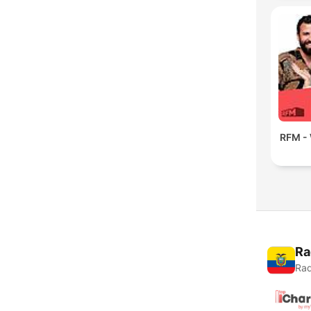
RFM - 
Ra
Rad