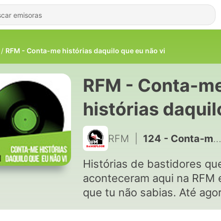
RFM - Conta-me histórias daquilo que eu não vi
RFM - Conta-m
histórias daquil
que eu não vi
RFM
|
124 - Conta-me Histórias Daquilo que Eu Não Vi | Ep.1 com João Chaves
Histórias de bastidores qu
aconteceram aqui na RFM 
que tu não sabias. Até agor