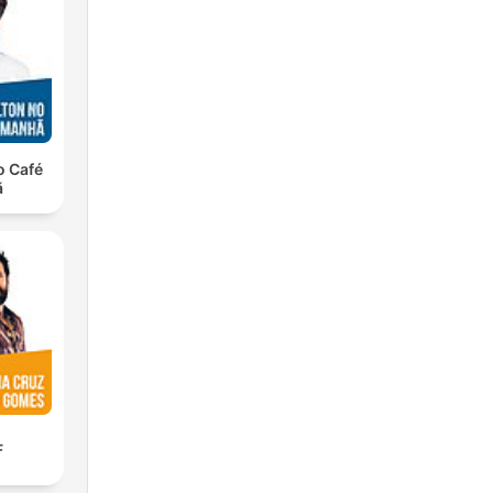
o Café
ã
F