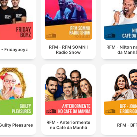
RFM - RFM SOMNII
RFM - Nilton n
 - Fridayboyz
Radio Show
da Manh
RFM - Anteriormente
Guilty Pleasures
RFM - BF
no Café da Manhã