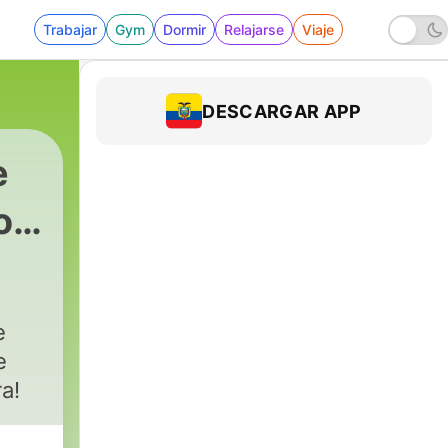
Trabajar
Gym
Dormir
Relajarse
Viaje
DESCARGAR APP
e
o
e
e
a!