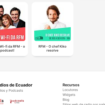
Wi-fi da RFM - o
RFM - O chef Kiko
podcast!
resolve
dios de Ecuador
Recursos
Locutores
ios y Podcasts
Widgets
Blog
Sitios web de radio por paí