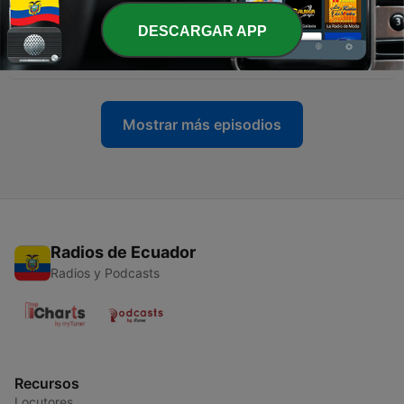
-
10
Identidade Vocal de Luiz Gonzaga e Jackson do
DESCARGAR APP
Pandeiro em performance, com Deneil Laranjeira
07 mayo 2021
Mostrar más episodios
Radios de Ecuador
Radios y Podcasts
Recursos
Locutores