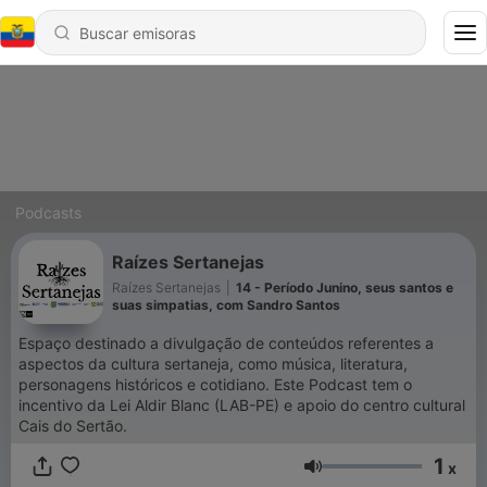
Podcasts
Raízes Sertanejas
Raízes Sertanejas
|
14 - Período Junino, seus santos e
suas simpatias, com Sandro Santos
Espaço destinado a divulgação de conteúdos referentes a
aspectos da cultura sertaneja, como música, literatura,
personagens históricos e cotidiano. Este Podcast tem o
incentivo da Lei Aldir Blanc (LAB-PE) e apoio do centro cultural
Cais do Sertão.
1
x
Volumen