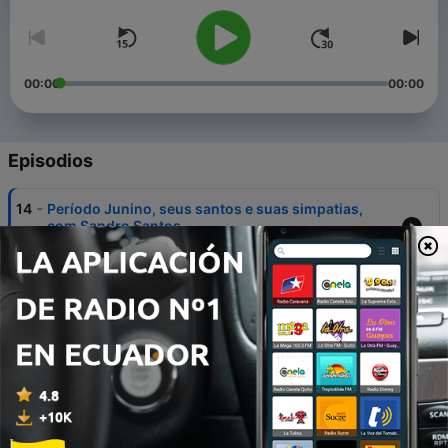
00:00
00:00
Episodios
-
14
Período Junino, seus santos e suas simpatias,
com Sandro Santos
22 jun. 2021
-
13
As Quadrilhas Juninas, com Peracio Gondim
16 jun. 2021
-
12
Xilogravura, com J. Boges
21 mayo 2021
-
11
Mamulengo, com Edjane Lima
12 mayo 2021