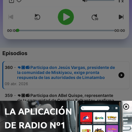
1
x
escucharnos.
Volumen
00:00
00:00
Episodios
-
360
👊🏼📻 Participa don Jesús Vargas, presidente de
la comunidad de Miskiyacu, exige pronta
respuesta de las autoridades de Limatambo
09 abr. 2026
-
359
👊🏼📻 Participa don ABel Quispe, representante
de la comunidad de Ccoyllor Salkantay, reafirma
su integridad territorial por historia y legalidad,
frente a pretensiones de autoridades de
Mollepata
09 abr. 2026