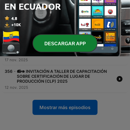
-
358
🟢 Padres y docentes denuncian graves
deficiencias en obra recién entregada del
Colegio Bicentenario - Institución Educativa
Agustín Gamarra de Anta y exigen respuestas al
MINEDU, GORE CUSCO
13 mar. 2026
-
357
💋👑 16/11/2025 - LMOLLEPATA, Nuestra Miss
DESCARGAR APP
Turismo Cusco 2025, Nivia Esmeralda, nos
cuenta su trayectoria y logro obtenido en su tan
joven carrera
17 nov. 2025
-
356
📻🥑 INVITACIÓN A TALLER DE CAPACITACIÓN
SOBRE CERTIFICACIÓN DE LUGAR DE
PRODUCCIÓN (CLP) 2025
12 nov. 2025
Mostrar más episodios