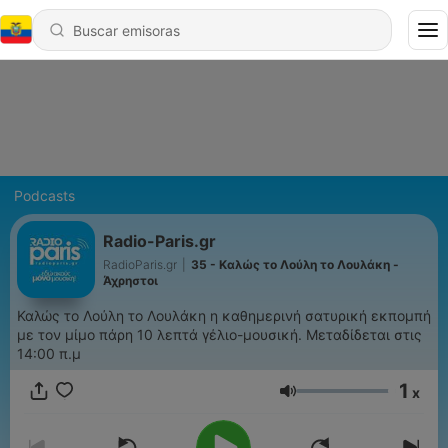
Podcasts
Radio-Paris.gr
RadioParis.gr
|
35 - Καλώς το Λούλη το Λουλάκη -
Άχρηστοι
Καλώς το Λούλη το Λουλάκη η καθημερινή σατυρική εκπομπή
με τον μίμο πάρη 10 λεπτά γέλιο-μουσική. Μεταδίδεται στις
14:00 π.μ
1
x
Volumen