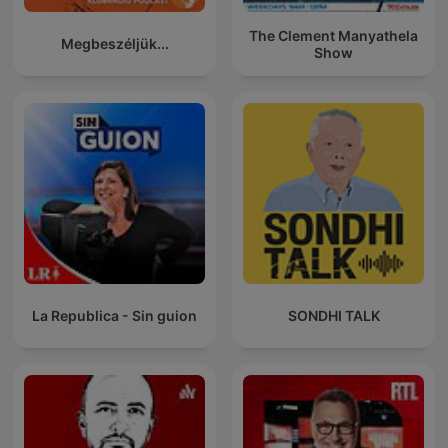
The Clement Manyathela
Megbeszéljük...
Show
La Republica - Sin guion
SONDHI TALK