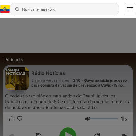
Podcasts
Rádio Notícias
Sistema Verdes Mares
|
240 - Governo inicia processo
para compra da vacina de prevenção à Covid-19 no
Ceará
O noticiário radiofônico mais antigo do Ceará. Iniciou os
trabalhos na década de 60 e desde então tornou-se referência
de notícias e credibilidade nas ondas do rádio.
1
x
Volumen