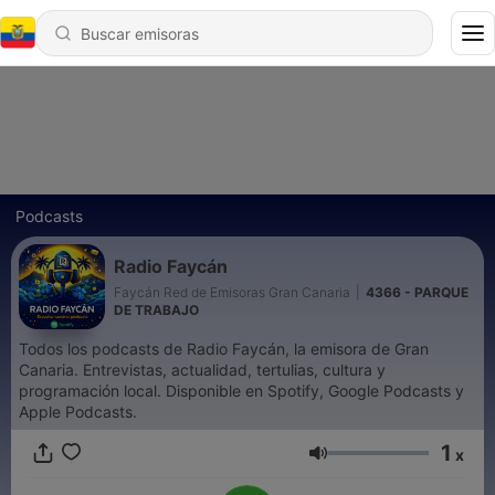
Podcasts
Radio Faycán
Faycán Red de Emisoras Gran Canaria
|
4366 - PARQUE
DE TRABAJO
Todos los podcasts de Radio Faycán, la emisora de Gran
Canaria. Entrevistas, actualidad, tertulias, cultura y
programación local. Disponible en Spotify, Google Podcasts y
Apple Podcasts.
1
x
Volumen