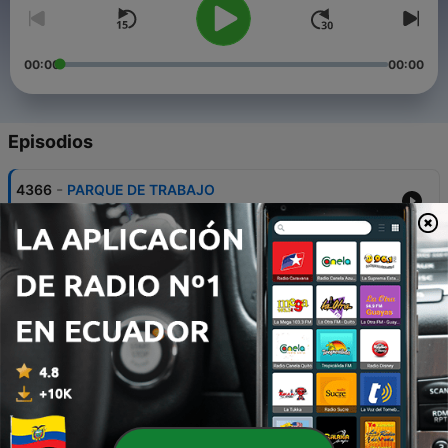
00:00
00:00
Episodios
-
4366
PARQUE DE TRABAJO
08 ago. 2026
-
4365
TC6 y TC7 del 28º Rallye de Tierra
08 ago. 2026
-
4364
Tramo TC 5
08 ago. 2026
-
4363
Parque de Trabajo y Final Tramo TC4
07 ago. 2026
-
4362
TC4 TRAMO CUARTO